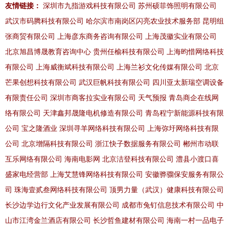
友情链接：
深圳市九指游戏科技有限公司
苏州硕菲饰照明有限公司
武汉市码腾科技有限公司
哈尔滨市南岗区闪亮农业技术服务部
昆明组
张商贸有限公司
上海彦东商务咨询有限公司
上海茂徽实业有限公司
北京旭昌博晟教育咨询中心
贵州任榆科技有限公司
上海昀惜网络科技
有限公司
上海威衡斌科技有限公司
上海兰衫文化传媒有限公司
北京
芒果创想科技有限公司
武汉巨帆科技有限公司
四川亚太新瑞空调设备
有限责任公司
深圳市商客拉实业有限公司
天气预报
青岛商企在线网
络有限公司
天津鑫邦晟隆电机修造有限公司
青岛程宁新能源科技有限
公司
宝之隆酒业
深圳寻羊网络科技有限公司
上海弥圩网络科技有限
公司
北京增隔科技有限公司
浙江快子数据服务有限公司
郴州市动联
互乐网络有限公司
海南电影网
北京洁登科技有限公司
澧县小渡口喜
盛家电经营部
上海艾慧锋网络科技有限公司
安徽骅骝保安服务有限公
司
珠海壹贰叁网络科技有限公司
顶男力量（武汉）健康科技有限公司
长沙边学边行文化产业发展有限公司
成都市兔钉信息技术有限公司
中
山市江湾金兰酒店有限公司
长沙哲鱼建材有限公司
海南一村一品电子