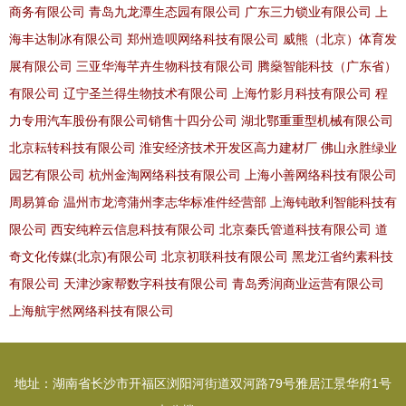
商务有限公司
青岛九龙潭生态园有限公司
广东三力锁业有限公司
上
海丰达制冰有限公司
郑州造呗网络科技有限公司
威熊（北京）体育发
展有限公司
三亚华海芊卉生物科技有限公司
腾燊智能科技（广东省）
有限公司
辽宁圣兰得生物技术有限公司
上海竹影月科技有限公司
程
力专用汽车股份有限公司销售十四分公司
湖北鄂重重型机械有限公司
北京耘转科技有限公司
淮安经济技术开发区高力建材厂
佛山永胜绿业
园艺有限公司
杭州金淘网络科技有限公司
上海小善网络科技有限公司
周易算命
温州市龙湾蒲州李志华标准件经营部
上海钝敢利智能科技有
限公司
西安纯粹云信息科技有限公司
北京秦氏管道科技有限公司
道
奇文化传媒(北京)有限公司
北京初联科技有限公司
黑龙江省约素科技
有限公司
天津沙家帮数字科技有限公司
青岛秀润商业运营有限公司
上海航宇然网络科技有限公司
地址：湖南省长沙市开福区浏阳河街道双河路79号雅居江景华府1号